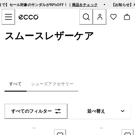
熊
•
2まで】セール対象のサンダルが10%OFF！ ｜
商品をチェック
【お知らせ】
本
メインページのコンテンツにスキップする
地
震
に
伴
スムースレザーケア
新商品
う
配
送
ウィメンズ
に
つ
い
メンズ
て
|
詳
ゴルフシューズ
すべて
シューズアクセサリー
細
は
こ
バッグ＆アクセサリ－
ち
ら
シューケア
すべてのフィルター
並べ替え
【
8
セール
/
1