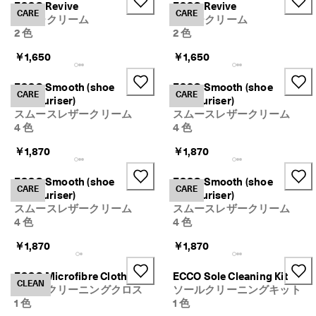
2
ECCO Revive
ECCO Revive
ECCO.kollektive
CARE
CARE
ま
シュークリーム
シュークリーム
で
2 色
2 色
】
セ
￥1,650
￥1,650
マイアカウント
ー
店舗
ル
ECCO Smooth (shoe
ECCO Smooth (shoe
対
CARE
CARE
Moisturiser)
Moisturiser)
象
スムースレザークリーム
スムースレザークリーム
の
4 色
4 色
ECCOメンバーで、シークレットセールのご利用・限定品の情報などいち
サ
早くゲットできます。
ン
￥1,870
￥1,870
ダ
アカウントを作成する
ログイン
ル
ECCO Smooth (shoe
ECCO Smooth (shoe
が
CARE
CARE
Moisturiser)
Moisturiser)
1
スムースレザークリーム
スムースレザークリーム
0
%
4 色
4 色
O
￥1,870
￥1,870
F
F
！
ECCO Microfibre Cloth
ECCO Sole Cleaning Kit
CLEAN
｜
シュークリーニングクロス
ソールクリーニングキット
商
1 色
1 色
品