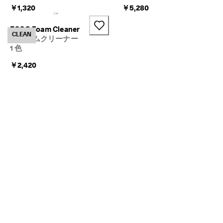
を
￥1,320
￥5,280
チ
ェ
ECCO Foam Cleaner
ッ
CLEAN
フォームクリーナー
ク
1 色
【
￥2,420
お
知
ら
せ
】
ギ
フ
ト
ラ
ッ
ピ
ン
グ
を
ご
利
用
の