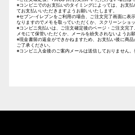
ン
※コンビニでのお支払いのタイミングによっては、お支払
グ
てお支払いいただきますようお願いいたします。

を
※セブン-イレブンをご利用の場合、ご注文完了画面に表
ご
なりますのでメモを取っていただくか、スクリーンショッ
利
※コンビニ先払いは、ご注文確定後のページ・ご注文完了
用
メモにて保管いただくか、メールを紛失されないようお願
の
※現金書留の返金ができかねますため、お支払い後に商品
お
ご了承ください。

客
※コンビニ入金後のご案内メールは送信しておりません。
様
へ
|
詳
細
は
こ
ち
ら