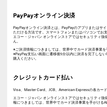
｜
商
品
を
PayPayオンライン決済
チ
ェ
ッ
PayPayオンライン決済とは、PayPayのアプリまたはサ
ク
ただける方法です。スマートフォンまたはパソコンでお支
エコー・ジャパン オンラインストアではセキュリティ強化
【
ん。
お
知
※ご決済情報につきましては、世界中でカード決済事業を手
ら
※PayPay支払い画面に遷移後5分以内に決済を完了し
せ
購入ください。
】
一
部
クレジットカード払い
商
品
価
Visa、Master Card、JCB、American Express
格
改
エコー・ジャパン オンラインストアではセキュリティ強
定
報につきましては、世界中でカード決済事業を手がけるA
の