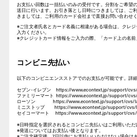
お
お支払い回数は一括払いのみの受付です。分割をご希望
知
送日に行います。お引き落とし日時につきましては、ご
ら
きましては、ご利用のカード会社まで直接お問い合わせ
せ
|
※ご注文者氏名とカード名義に相違がある場合は、クレジ
詳
入力ください。

細
※クレジットカード情報をご入力の際、「カード上の名前
は
こ
ち
ら
コンビニ先払い
【
お
以下のコンビニエンスストアでのお支払が可能です。詳細
知
ら
セブン-イレブン　https://www.econtext.jp/support/cvs/se
せ
ファミリーマート  https://www.econtext.jp/support/cvs/fa
】
ローソン                  https://www.econtext.jp/support/cvs/
ギ
ミニストップ          https://www.econtext.jp/support/cvs/
フ
セイコーマート      https://www.econtext.jp/support/cvs/s
ト
ラ
※日時指定を選択されるとコンビニ先払いはご利用いただけ
ッ
※発送についてはお支払い後となります。

ピ
※ご注文確定後、7日以内にお支払いいただけない場合はキ