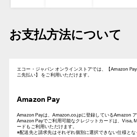
1
2
ま
で
】
お支払方法について
セ
ー
ル
対
象
の
サ
エコー・ジャパン オンラインストアでは、【Amazon P
ン
ニ先払い】 をご利用いただけます。
ダ
ル
が
1
Amazon Pay
0
%
O
Amazon Payは、Amazon.co.jpに登録しているA
F
Amazon Payでご利用可能なクレジットカードは、Visa, Maste
F
ードもご利用いただけます。

！
※配送先と請求先はそれぞれ個別に選択できない仕様とな