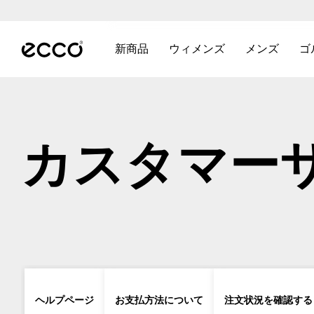
熊
本
メインページのコンテンツにスキップする
地
震
新商品
ウィメンズ
メンズ
ゴ
に
新商品に関連するリンクを表示するには
ウィメンズ に関連するリン
メンズ に
伴
う
配
送
に
つ
カスタマー
い
て
|
詳
細
は
こ
ち
ら
【
8
ヘルプページ
お支払方法について
注文状況を確認する
/