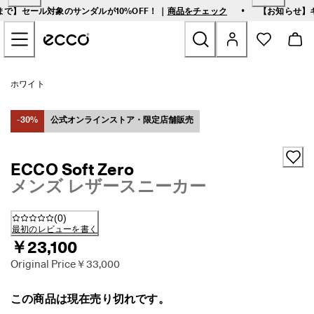
熊
•
2まで】セール対象のサンダルが10%OFF！ ｜
商品をチェック
【お知らせ】
本
メインページのコンテンツにスキップする
地
震
に
伴
新商品
う
ホワイト
配
送
ウィメンズ
に
-30%
公式オンラインストア・限定店舗販売
つ
い
メンズ
て
ECCO Soft Zero
|
メンズ レザースニーカー
詳
ゴルフシューズ
細
は
(
0
)
こ
バッグ＆アクセサリ－
最初のレビューを書く
ち
￥23,100
ら
シューケア
Original Price
￥33,000
【
8
セール
/
この商品は現在売り切れです。
1