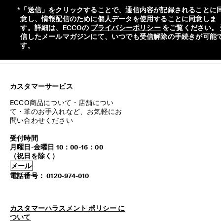
お
*
「送信」をクリックすることで、通信内容が記録されることに
客
意し、情報配信のために個人データを使用することに同意しま
様
す。詳細は、ECCOの 
プライバシーポリシー
 をご覧ください。 
へ
信したメールマガジンにて、いつでも受信解除の手続きが可能
|
詳
細
は
こ
ち
カスタマーサービス
ら
ECCO商品について・店舗につい
て・革のお手入れなど、お気軽にお
問い合わせください

受付時間
月曜日-金曜日 10：00-16：00
メール
電話番号： 0120-974-010
カスタマーハラスメント ポリシー に
ついて