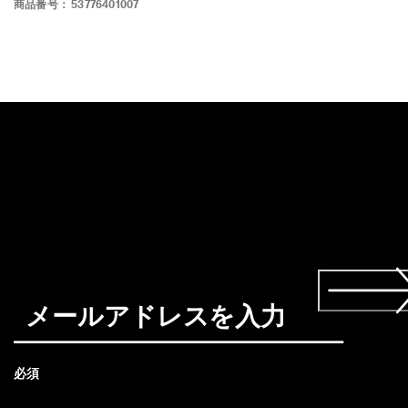
商品番号：
53776401007
を
チ
ェ
ッ
ク
【
お
知
ら
せ
】
ギ
フ
ト
ラ
ッ
ピ
ン
グ
を
ご
利
必須
用
の