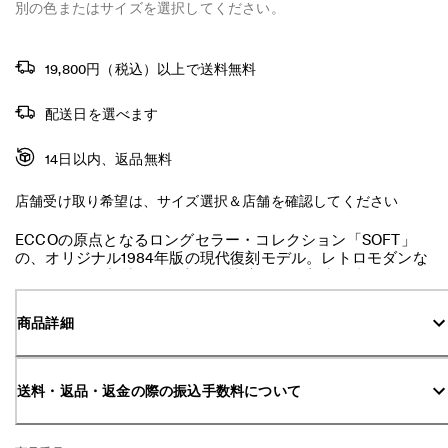
2
別の色またはサイズを選択してください。
ECCO.kollektive
ま
で
】
19,800円（税込）以上で送料無料
セ
マイアカウント
ー
店舗
配送日を選べます
ル
対
象
14日以内、返品無料
の
ECCOメンバーで、シークレットセールのご利用・限定品の情報などいち
サ
早くゲットできます。
店舗受け取り希望は、サイズ選択＆店舗を確認してください
ン
ダ
アカウントを作成する
ログイン
ECCOの原点となるロングセラー・コレクション「SOFT」
ル
の、オリジナル1984年版の現代復刻モデル。レトロモダンな
が
デザインと最新技術を投入した快適な履き心地が特徴です。ア
1
ッパーはもちろんライニングやインソールもレザーで構成し
0
た、プレミアムなスニーカー。※仕様変更により「e」ロゴは
%
商品詳細
エンボス加工なしになります。商品移行期間に伴い商品はお選
O
びいただけません。あらかじめご了承ください。
F
F
！
送料・返品・返金の際の振込手数料について
｜
商
品