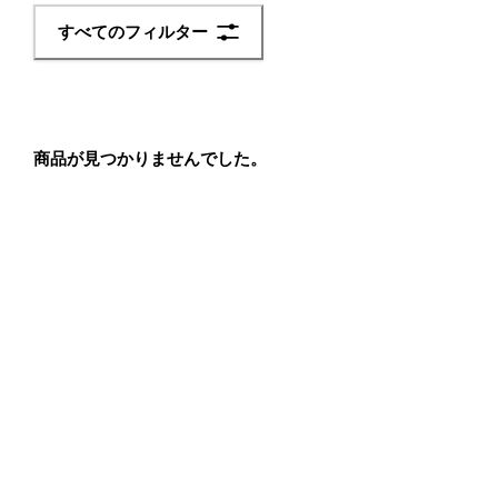
1
すべてのフィルター
2
ま
で
】
セ
ー
商品が見つかりませんでした。
ル
対
象
の
サ
ン
ダ
ル
が
1
0
%
O
F
F
！